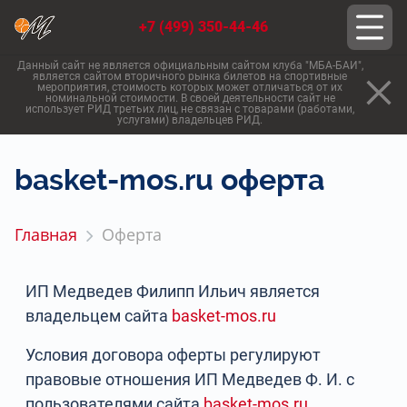
+7 (499) 350-44-46
Данный сайт не является официальным сайтом клуба "МБА-БАИ",
является сайтом вторичного рынка билетов на спортивные
мероприятия, стоимость которых может отличаться от их
номинальной стоимости. В своей деятельности сайт не
использует РИД третьих лиц, не связан с товарами (работами,
услугами) владельцев РИД.
basket-mos.ru оферта
Главная
Оферта
ИП Медведев Филипп Ильич является
владельцем сайта
basket-mos.ru
Условия договора оферты регулируют
правовые отношения ИП Медведев Ф. И. с
пользователями сайта
basket-mos.ru